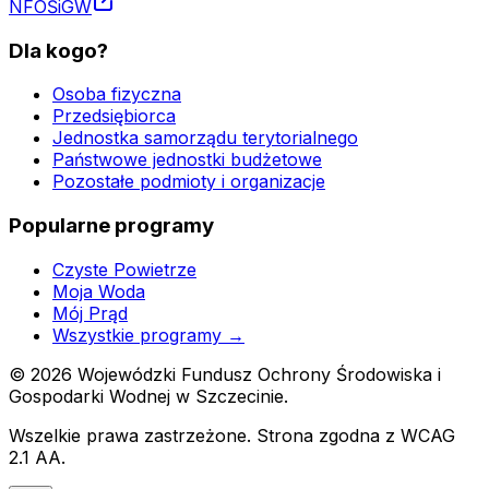
NFOŚiGW
Dla kogo?
Osoba fizyczna
Przedsiębiorca
Jednostka samorządu terytorialnego
Państwowe jednostki budżetowe
Pozostałe podmioty i organizacje
Popularne programy
Czyste Powietrze
Moja Woda
Mój Prąd
Wszystkie programy →
©
2026
Wojewódzki Fundusz Ochrony Środowiska i
Gospodarki Wodnej w Szczecinie.
Wszelkie prawa zastrzeżone. Strona zgodna z WCAG
2.1 AA.