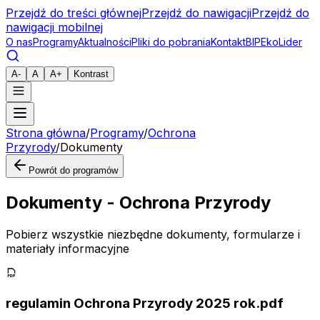
Przejdź do treści głównej
Przejdź do nawigacji
Przejdź do
nawigacji mobilnej
O nas
Programy
Aktualności
Pliki do pobrania
Kontakt
BIP
EkoLider
A-
A
A+
Kontrast
Strona główna
/
Programy
/
Ochrona
Przyrody
/
Dokumenty
Powrót do programów
Dokumenty -
Ochrona Przyrody
Pobierz wszystkie niezbędne dokumenty, formularze i
materiały informacyjne
regulamin Ochrona Przyrody 2025 rok.pdf