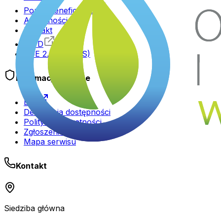
Portal Beneficjenta
Aktualności
Kontakt
GWD
PDE 2.0 (FEnIKS)
Informacje prawne
BIP
Deklaracja dostępności
Polityka prywatności
Zgłoszenie nadużycia
Mapa serwisu
Kontakt
Siedziba główna