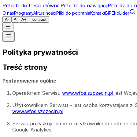
Przejdź do treści głównej
Przejdź do nawigacji
Przejdź do n
O nas
Programy
Aktualności
Pliki do pobrania
Kontakt
BIP
EkoLider
A-
A
A+
Kontrast
Polityka prywatności
Treść strony
Postanowienia ogólne
Operatorem Serwisu 
www.wfos.szczecin.pl
 jest Woj
Użytkownikiem Serwisu – jest osoba korzystająca z 
www.wfos.szczecin.pl
.
Serwis pozyskuje dane o użytkownikach i ich zacho
Google Analytics.