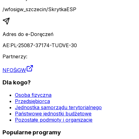
/wfosigw_szczecin/SkrytkaESP
Adres do e-Doręczeń
AE:PL-25087-37174-TUDVE-30
Partnerzy:
NFOŚiGW
Dla kogo?
Osoba fizyczna
Przedsiębiorca
Jednostka samorządu terytorialnego
Państwowe jednostki budżetowe
Pozostałe podmioty i organizacje
Popularne programy