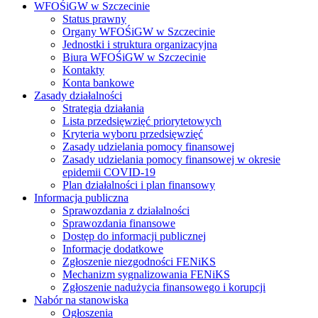
WFOŚiGW w Szczecinie
Status prawny
Organy WFOŚiGW w Szczecinie
Jednostki i struktura organizacyjna
Biura WFOŚiGW w Szczecinie
Kontakty
Konta bankowe
Zasady działalności
Strategia działania
Lista przedsięwzięć priorytetowych
Kryteria wyboru przedsięwzięć
Zasady udzielania pomocy finansowej
Zasady udzielania pomocy finansowej w okresie
epidemii COVID-19
Plan działalności i plan finansowy
Informacja publiczna
Sprawozdania z działalności
Sprawozdania finansowe
Dostęp do informacji publicznej
Informacje dodatkowe
Zgłoszenie niezgodności FENiKS
Mechanizm sygnalizowania FENiKS
Zgłoszenie nadużycia finansowego i korupcji
Nabór na stanowiska
Ogłoszenia