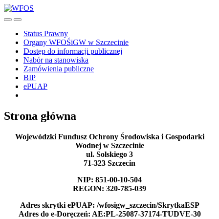
Skip
to
Search
Menu
content
Toggle
Status Prawny
Organy WFOŚiGW w Szczecinie
Dostęp do informacji publicznej
Nabór na stanowiska
Zamówienia publiczne
BIP
ePUAP
Close
menu
Strona główna
Wojewódzki Fundusz Ochrony Środowiska i Gospodarki
Wodnej w Szczecinie
ul. Solskiego 3
71-323 Szczecin
NIP: 851-00-10-504
REGON: 320-785-039
Adres skrytki ePUAP: /wfosigw_szczecin/SkrytkaESP
Adres do e-Doręczeń: AE:PL-25087-37174-TUDVE-30