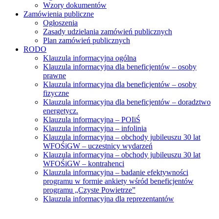
Wzory dokumentów
Zamówienia publiczne
Ogłoszenia
Zasady udzielania zamówień publicznych
Plan zamówień publicznych
RODO
Klauzula informacyjna ogólna
Klauzula informacyjna dla beneficjentów – osoby
prawne
Klauzula informacyjna dla beneficjentów – osoby
fizyczne
Klauzula informacyjna dla beneficjentów – doradztwo
energetycz.
Klauzula informacyjna – POIiŚ
Klauzula informacyjna – infolinia
Klauzula informacyjna – obchody jubileuszu 30 lat
WFOŚiGW – uczestnicy wydarzeń
Klauzula informacyjna – obchody jubileuszu 30 lat
WFOŚiGW – kontrahenci
Klauzula informacyjna – badanie efektywności
programu w formie ankiety wśród beneficjentów
programu „Czyste Powietrze”
Klauzula informacyjna dla reprezentantów