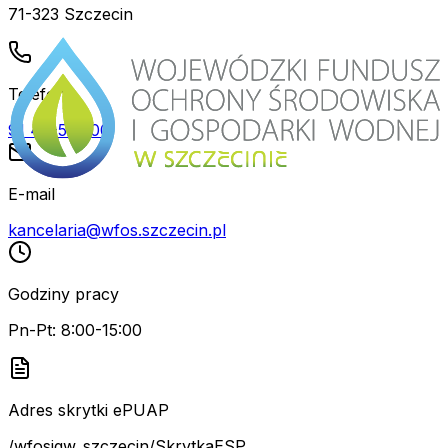
71-323 Szczecin
Telefon
91 48-55-100
E-mail
kancelaria@wfos.szczecin.pl
Godziny pracy
Pn-Pt: 8:00-15:00
Adres skrytki ePUAP
/wfosigw_szczecin/SkrytkaESP