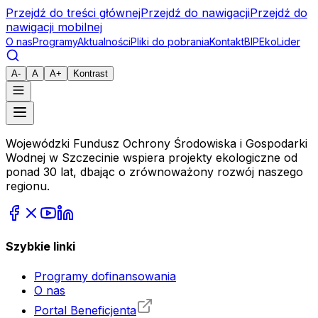
Przejdź do treści głównej
Przejdź do nawigacji
Przejdź do
nawigacji mobilnej
O nas
Programy
Aktualności
Pliki do pobrania
Kontakt
BIP
EkoLider
A-
A
A+
Kontrast
Wojewódzki Fundusz Ochrony Środowiska i Gospodarki
Wodnej w Szczecinie wspiera projekty ekologiczne od
ponad 30 lat, dbając o zrównoważony rozwój naszego
regionu.
Szybkie linki
Programy dofinansowania
O nas
Portal Beneficjenta