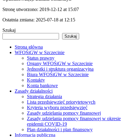
Stronę utworzono:
2019-12-12 at 15:07
Ostatnia zmiana:
2025-07-18 at 12:15
Szukaj
Szukaj
Strona główna
WFOŚiGW w Szczecinie
Status prawny
Organy WFOŚiGW w Szczecinie
Jednostki i struktura organizacyjna
Biura WFOŚiGW w Szczecinie
Kontakty
Konta bankowe
Zasady działalności
Strategia działania
Lista przedsięwzięć priorytetowych
Kryteria wyboru przedsięwzięć
Zasady udzielania pomocy finansowej
Zasady udzielania pomocy finansowej w okresie
epidemii COVID-19
Plan działalności i plan finansowy
Informacja publiczna