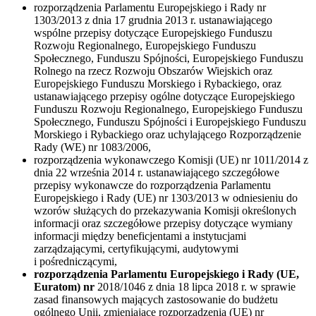
rozporządzenia Parlamentu Europejskiego i Rady nr
1303/2013 z dnia 17 grudnia 2013 r. ustanawiającego
wspólne przepisy dotyczące Europejskiego Funduszu
Rozwoju Regionalnego, Europejskiego Funduszu
Społecznego, Funduszu Spójności, Europejskiego Funduszu
Rolnego na rzecz Rozwoju Obszarów Wiejskich oraz
Europejskiego Funduszu Morskiego i Rybackiego, oraz
ustanawiającego przepisy ogólne dotyczące Europejskiego
Funduszu Rozwoju Regionalnego, Europejskiego Funduszu
Społecznego, Funduszu Spójności i Europejskiego Funduszu
Morskiego i Rybackiego oraz uchylającego Rozporządzenie
Rady (WE) nr 1083/2006,
rozporządzenia wykonawczego Komisji (UE) nr 1011/2014 z
dnia 22 września 2014 r. ustanawiającego szczegółowe
przepisy wykonawcze do rozporządzenia Parlamentu
Europejskiego i Rady (UE) nr 1303/2013 w odniesieniu do
wzorów służących do przekazywania Komisji określonych
informacji oraz szczegółowe przepisy dotyczące wymiany
informacji między beneficjentami a instytucjami
zarządzającymi, certyfikującymi, audytowymi
i pośredniczącymi,
rozporządzenia Parlamentu Europejskiego i Rady (UE,
Euratom) nr
2018/1046 z dnia 18 lipca 2018 r. w sprawie
zasad finansowych mających zastosowanie do budżetu
ogólnego Unii, zmieniające rozporządzenia (UE) nr