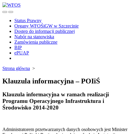
Skip
to
Search
Menu
content
Toggle
Status Prawny
Organy WFOŚiGW w Szczecinie
Dostęp do informacji publicznej
Nabór na stanowiska
Zamówienia publiczne
BIP
ePUAP
Close
menu
Strona główna
>
Klauzula informacyjna – POIiŚ
Klauzula informacyjna w ramach realizacji
Programu Operacyjnego Infrastruktura i
Środowisko 2014-2020
Administratorem przetwarzanych danych osobowych jest Minister