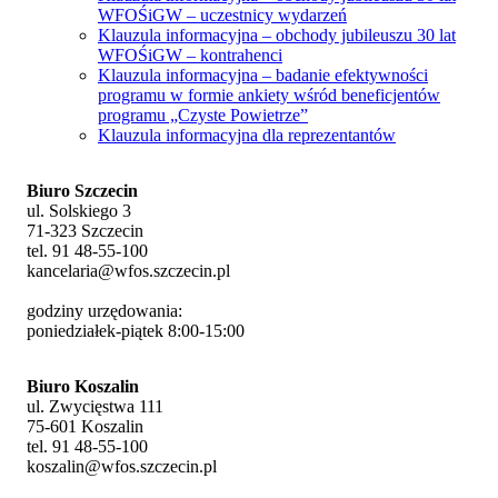
WFOŚiGW – uczestnicy wydarzeń
Klauzula informacyjna – obchody jubileuszu 30 lat
WFOŚiGW – kontrahenci
Klauzula informacyjna – badanie efektywności
programu w formie ankiety wśród beneficjentów
programu „Czyste Powietrze”
Klauzula informacyjna dla reprezentantów
Biuro Szczecin
ul. Solskiego 3
71-323 Szczecin
tel. 91 48-55-100
kancelaria@wfos.szczecin.pl
godziny urzędowania:
poniedziałek-piątek 8:00-15:00
Biuro Koszalin
ul. Zwycięstwa 111
75-601 Koszalin
tel. 91 48-55-100
koszalin@wfos.szczecin.pl