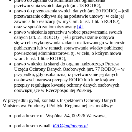
prawo do żądania od administratora ograniczenia
przetwarzania swoich danych (art. 18 RODO),
prawo do przenoszenia swoich danych (art. 20 RODO) – jeśli
przetwarzanie odbywa się na podstawie umowy: w celu jej
zawarcia lub realizacji (w myśl art. 6 ust. 1 lit. b RODO),
oraz w sposób zautomatyzowany
[4]
,
prawo wniesienia sprzeciwu wobec przetwarzania swoich
danych (art. 21 RODO) – jeśli przetwarzanie odbywa
się w celu wykonywania zadania realizowanego w interesie
publicznym lub w ramach sprawowania władzy publicznej,
powierzonej administratorowi (tj. w celu, o którym mowa
w art. 6 ust. 1 lit. e RODO),
prawo wniesienia skargi do organu nadzorczego Prezesa
Urzędu Ochrony Danych Osobowych (art. 77 RODO) – w
przypadku, gdy osoba uzna, iż przetwarzanie jej danych
osobowych narusza przepisy RODO lub inne krajowe
przepisy regulujące kwestię ochrony danych osobowych,
obowiązujące w Rzeczpospolitej Polskiej.
W przypadku pytań, kontakt z Inspektorem Ochrony Danych
Ministerstwa Funduszy i Polityki Regionalnej jest możliwy:
pod adresem: ul. Wspólna 2/4, 00-926 Warszawa,
pod adresem e-mail:
IOD@mfipr.gov.pl
.