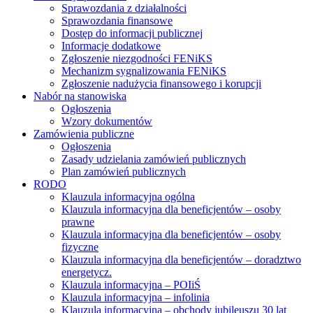
Sprawozdania z działalności
Sprawozdania finansowe
Dostęp do informacji publicznej
Informacje dodatkowe
Zgłoszenie niezgodności FENiKS
Mechanizm sygnalizowania FENiKS
Zgłoszenie nadużycia finansowego i korupcji
Nabór na stanowiska
Ogłoszenia
Wzory dokumentów
Zamówienia publiczne
Ogłoszenia
Zasady udzielania zamówień publicznych
Plan zamówień publicznych
RODO
Klauzula informacyjna ogólna
Klauzula informacyjna dla beneficjentów – osoby
prawne
Klauzula informacyjna dla beneficjentów – osoby
fizyczne
Klauzula informacyjna dla beneficjentów – doradztwo
energetycz.
Klauzula informacyjna – POIiŚ
Klauzula informacyjna – infolinia
Klauzula informacyjna – obchody jubileuszu 30 lat