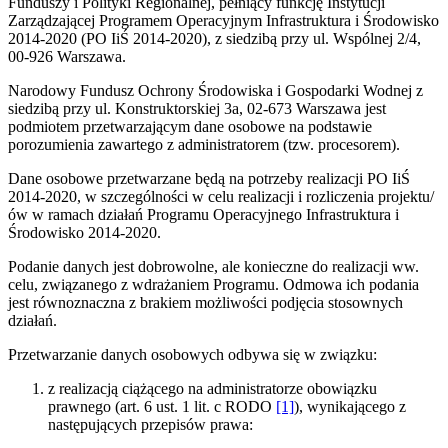
Funduszy i Polityki Regionalnej, pełniący funkcję Instytucji
Zarządzającej Programem Operacyjnym Infrastruktura i Środowisko
2014-2020 (PO IiŚ 2014-2020), z siedzibą przy ul. Wspólnej 2/4,
00-926 Warszawa.
Narodowy Fundusz Ochrony Środowiska i Gospodarki Wodnej z
siedzibą przy ul. Konstruktorskiej 3a, 02-673 Warszawa jest
podmiotem przetwarzającym dane osobowe na podstawie
porozumienia zawartego z administratorem (tzw. procesorem).
Dane osobowe przetwarzane będą na potrzeby realizacji PO IiŚ
2014-2020, w szczególności w celu realizacji i rozliczenia projektu/
ów w ramach działań Programu Operacyjnego Infrastruktura i
Środowisko 2014-2020.
Podanie danych jest dobrowolne, ale konieczne do realizacji ww.
celu, związanego z wdrażaniem Programu. Odmowa ich podania
jest równoznaczna z brakiem możliwości podjęcia stosownych
działań.
Przetwarzanie danych osobowych odbywa się w związku:
z realizacją ciążącego na administratorze obowiązku
prawnego (art. 6 ust. 1 lit. c RODO
[1]
), wynikającego z
następujących przepisów prawa: