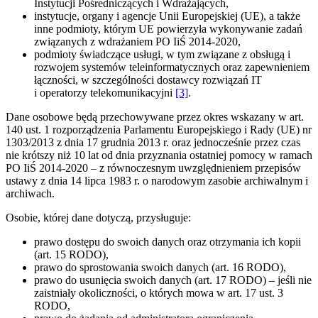
Instytucji Pośredniczących i Wdrażających,
instytucje, organy i agencje Unii Europejskiej (UE), a także
inne podmioty, którym UE powierzyła wykonywanie zadań
związanych z wdrażaniem PO IiŚ 2014-2020,
podmioty świadczące usługi, w tym związane z obsługą i
rozwojem systemów teleinformatycznych oraz zapewnieniem
łączności, w szczególności dostawcy rozwiązań IT
i operatorzy telekomunikacyjni
[3]
.
Dane osobowe będą przechowywane przez okres wskazany w art.
140 ust. 1 rozporządzenia Parlamentu Europejskiego i Rady (UE) nr
1303/2013 z dnia 17 grudnia 2013 r. oraz jednocześnie przez czas
nie krótszy niż 10 lat od dnia przyznania ostatniej pomocy w ramach
PO IiŚ 2014-2020 – z równoczesnym uwzględnieniem przepisów
ustawy z dnia 14 lipca 1983 r. o narodowym zasobie archiwalnym i
archiwach.
Osobie, której dane dotyczą, przysługuje:
prawo dostępu do swoich danych oraz otrzymania ich kopii
(art. 15 RODO),
prawo do sprostowania swoich danych (art. 16 RODO),
prawo do usunięcia swoich danych (art. 17 RODO) – jeśli nie
zaistniały okoliczności, o których mowa w art. 17 ust. 3
RODO,