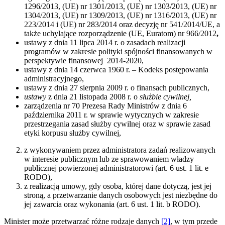
1296/2013, (UE) nr 1301/2013, (UE) nr 1303/2013, (UE) nr
1304/2013, (UE) nr 1309/2013, (UE) nr 1316/2013, (UE) nr
223/2014 i (UE) nr 283/2014 oraz decyzję nr 541/2014/UE, a
także uchylające rozporządzenie (UE, Euratom) nr 966/2012
,
ustawy z dnia 11 lipca 2014 r. o zasadach realizacji
programów w zakresie polityki spójności finansowanych w
perspektywie finansowej 2014-2020,
ustawy z dnia 14 czerwca 1960 r. – Kodeks postępowania
administracyjnego,
ustawy z dnia 27 sierpnia 2009 r. o finansach publicznych,
ustawy
z dnia 21 listopada 2008 r. o
służbie cywilnej,
zarządzenia nr 70 Prezesa Rady Ministrów z dnia 6
października 2011 r. w sprawie wytycznych w zakresie
przestrzegania zasad służby cywilnej oraz w sprawie zasad
etyki korpusu służby cywilnej,
z wykonywaniem przez administratora zadań realizowanych
w interesie publicznym lub ze sprawowaniem władzy
publicznej powierzonej administratorowi (art. 6 ust. 1 lit. e
RODO),
z realizacją umowy, gdy osoba, której dane dotyczą, jest jej
stroną, a przetwarzanie danych osobowych jest niezbędne do
jej zawarcia oraz wykonania (art. 6 ust. 1 lit. b RODO).
Minister może przetwarzać różne rodzaje danych
[2]
, w tym przede