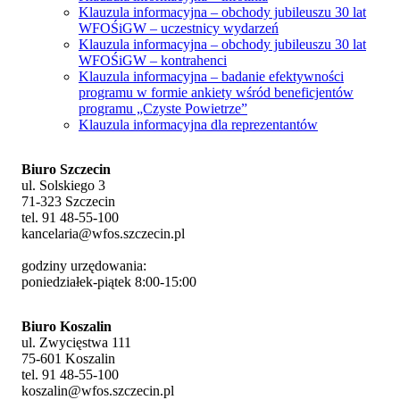
Klauzula informacyjna – obchody jubileuszu 30 lat
WFOŚiGW – uczestnicy wydarzeń
Klauzula informacyjna – obchody jubileuszu 30 lat
WFOŚiGW – kontrahenci
Klauzula informacyjna – badanie efektywności
programu w formie ankiety wśród beneficjentów
programu „Czyste Powietrze”
Klauzula informacyjna dla reprezentantów
Biuro Szczecin
ul. Solskiego 3
71-323 Szczecin
tel. 91 48-55-100
kancelaria@wfos.szczecin.pl
godziny urzędowania:
poniedziałek-piątek 8:00-15:00
Biuro Koszalin
ul. Zwycięstwa 111
75-601 Koszalin
tel. 91 48-55-100
koszalin@wfos.szczecin.pl