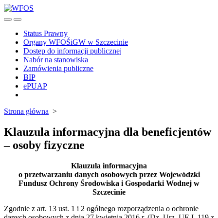
Skip
to
Search
Menu
content
Toggle
Status Prawny
Organy WFOŚiGW w Szczecinie
Dostęp do informacji publicznej
Nabór na stanowiska
Zamówienia publiczne
BIP
ePUAP
Close
menu
Strona główna
>
Klauzula informacyjna dla beneficjentów
– osoby fizyczne
Klauzula informacyjna
o przetwarzaniu danych osobowych przez Wojewódzki
Fundusz Ochrony Środowiska i Gospodarki Wodnej w
Szczecinie
Zgodnie z art. 13 ust. 1 i 2 ogólnego rozporządzenia o ochronie
danych osobowych z dnia 27 kwietnia 2016 r. (Dz. Urz. UE L 119 z