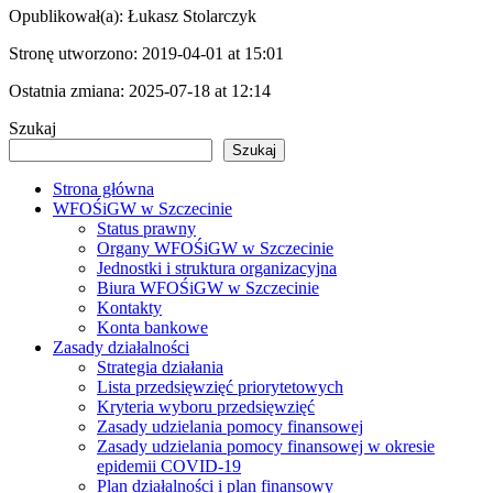
Opublikował(a):
Łukasz Stolarczyk
Stronę utworzono:
2019-04-01 at 15:01
Ostatnia zmiana:
2025-07-18 at 12:14
Szukaj
Szukaj
Strona główna
WFOŚiGW w Szczecinie
Status prawny
Organy WFOŚiGW w Szczecinie
Jednostki i struktura organizacyjna
Biura WFOŚiGW w Szczecinie
Kontakty
Konta bankowe
Zasady działalności
Strategia działania
Lista przedsięwzięć priorytetowych
Kryteria wyboru przedsięwzięć
Zasady udzielania pomocy finansowej
Zasady udzielania pomocy finansowej w okresie
epidemii COVID-19
Plan działalności i plan finansowy