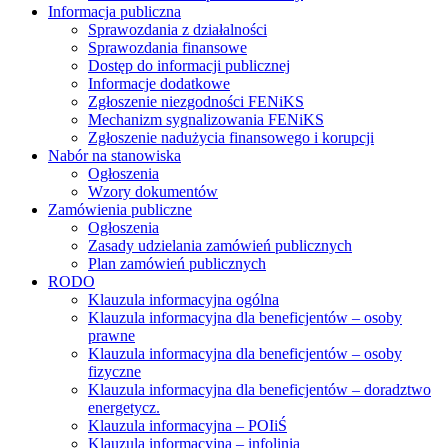
Informacja publiczna
Sprawozdania z działalności
Sprawozdania finansowe
Dostęp do informacji publicznej
Informacje dodatkowe
Zgłoszenie niezgodności FENiKS
Mechanizm sygnalizowania FENiKS
Zgłoszenie nadużycia finansowego i korupcji
Nabór na stanowiska
Ogłoszenia
Wzory dokumentów
Zamówienia publiczne
Ogłoszenia
Zasady udzielania zamówień publicznych
Plan zamówień publicznych
RODO
Klauzula informacyjna ogólna
Klauzula informacyjna dla beneficjentów – osoby
prawne
Klauzula informacyjna dla beneficjentów – osoby
fizyczne
Klauzula informacyjna dla beneficjentów – doradztwo
energetycz.
Klauzula informacyjna – POIiŚ
Klauzula informacyjna – infolinia