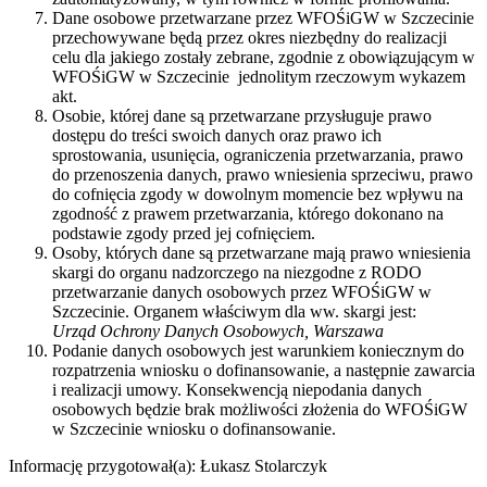
Dane osobowe przetwarzane przez WFOŚiGW w Szczecinie
przechowywane będą przez okres niezbędny do realizacji
celu dla jakiego zostały zebrane, zgodnie z obowiązującym w
WFOŚiGW w Szczecinie jednolitym rzeczowym wykazem
akt.
Osobie, której dane są przetwarzane przysługuje prawo
dostępu do treści swoich danych oraz prawo ich
sprostowania, usunięcia, ograniczenia przetwarzania, prawo
do przenoszenia danych, prawo wniesienia sprzeciwu, prawo
do cofnięcia zgody w dowolnym momencie bez wpływu na
zgodność z prawem przetwarzania, którego dokonano na
podstawie zgody przed jej cofnięciem.
Osoby, których dane są przetwarzane mają prawo wniesienia
skargi do organu nadzorczego na niezgodne z RODO
przetwarzanie danych osobowych przez WFOŚiGW w
Szczecinie. Organem właściwym dla ww. skargi jest:
Urząd Ochrony Danych Osobowych, Warszawa
Podanie danych osobowych jest warunkiem koniecznym do
rozpatrzenia wniosku o dofinansowanie, a następnie zawarcia
i realizacji umowy. Konsekwencją niepodania danych
osobowych będzie brak możliwości złożenia do WFOŚiGW
w Szczecinie wniosku o dofinansowanie.
Informację przygotował(a):
Łukasz Stolarczyk