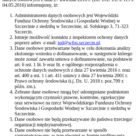
04.05.2016) informujemy, iż:
Administratorem danych osobowych jest Wojewódzki
Fundusz Ochrony Środowiska i Gospodarki Wodnej w
Szczecinie z siedzibą w Szczecinie, ul. Solskiego 3, 71-323
Szczecin.
Istnieje możliwość kontaktu z inspektorem ochrony danych
poprzez adres e-mail:
iod@wfos.szczecin.pl
.
Dane osobowe przetwarzane będą w celu dokonania analizy
złożonego wniosku o dofinansowanie, w następstwie którego
może zostać zawarta umowa o dofinansowanie, na podstawie
art. 6 ust. 1 lit. b oraz lit. e ogólnego rozporządzenia o
ochronie danych osobowych z dnia 27 kwietnia 2016 r. oraz
art. 400 a ust. 1 i art. 411 ustawy z dnia 27 kwietnia 2001 r.
Prawo ochrony środowiska (t.j. Dz. U. 2018 r. poz.799 z
późn. zm.).
Zebrane dane osobowe mogą być udostępniane podmiotom
wykonującym czynności prawne, kontrolne, egzekucyjne
oraz serwisowe na rzecz Wojewódzkiego Funduszu Ochrony
Środowiska i Gospodarki Wodnej w Szczecinie z siedzibą w
Szczecinie.
Dane osobowe nie będą przekazywane do państwa trzeciego/
organizacji międzynarodowej.
Dane osobowe nie będą przetwarzane w sposób
zautomatyzowany, w tym również w formie profilowania.