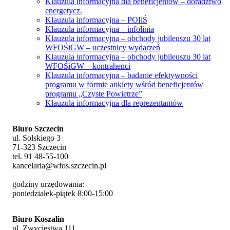
Klauzula informacyjna dla beneficjentów – doradztwo
energetycz.
Klauzula informacyjna – POIiŚ
Klauzula informacyjna – infolinia
Klauzula informacyjna – obchody jubileuszu 30 lat
WFOŚiGW – uczestnicy wydarzeń
Klauzula informacyjna – obchody jubileuszu 30 lat
WFOŚiGW – kontrahenci
Klauzula informacyjna – badanie efektywności
programu w formie ankiety wśród beneficjentów
programu „Czyste Powietrze”
Klauzula informacyjna dla reprezentantów
Biuro Szczecin
ul. Solskiego 3
71-323 Szczecin
tel. 91 48-55-100
kancelaria@wfos.szczecin.pl
godziny urzędowania:
poniedziałek-piątek 8:00-15:00
Biuro Koszalin
ul. Zwycięstwa 111