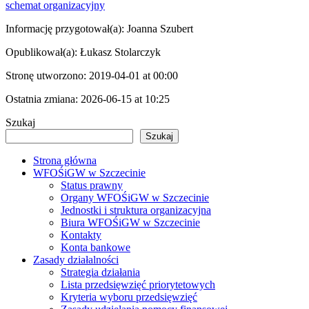
schemat organizacyjny
Informację przygotował(a):
Joanna Szubert
Opublikował(a):
Łukasz Stolarczyk
Stronę utworzono:
2019-04-01 at 00:00
Ostatnia zmiana:
2026-06-15 at 10:25
Szukaj
Szukaj
Strona główna
WFOŚiGW w Szczecinie
Status prawny
Organy WFOŚiGW w Szczecinie
Jednostki i struktura organizacyjna
Biura WFOŚiGW w Szczecinie
Kontakty
Konta bankowe
Zasady działalności
Strategia działania
Lista przedsięwzięć priorytetowych
Kryteria wyboru przedsięwzięć