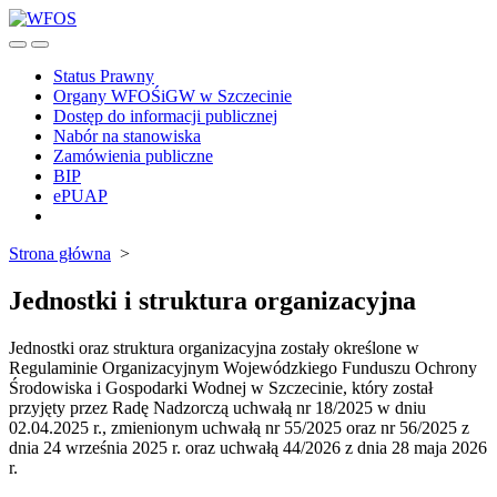
Skip
to
Search
Menu
content
Toggle
Status Prawny
Organy WFOŚiGW w Szczecinie
Dostęp do informacji publicznej
Nabór na stanowiska
Zamówienia publiczne
BIP
ePUAP
Close
menu
Strona główna
>
Jednostki i struktura organizacyjna
Jednostki oraz struktura organizacyjna zostały określone w
Regulaminie Organizacyjnym Wojewódzkiego Funduszu Ochrony
Środowiska i Gospodarki Wodnej w Szczecinie, który został
przyjęty przez Radę Nadzorczą uchwałą nr 18/2025 w dniu
02.04.2025 r., zmienionym uchwałą nr 55/2025 oraz nr 56/2025 z
dnia 24 września 2025 r. oraz uchwałą 44/2026 z dnia 28 maja 2026
r.