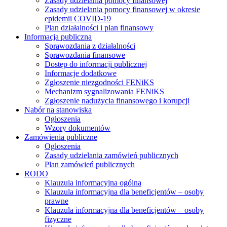
Zasady udzielania pomocy finansowej
Zasady udzielania pomocy finansowej w okresie
epidemii COVID-19
Plan działalności i plan finansowy
Informacja publiczna
Sprawozdania z działalności
Sprawozdania finansowe
Dostęp do informacji publicznej
Informacje dodatkowe
Zgłoszenie niezgodności FENiKS
Mechanizm sygnalizowania FENiKS
Zgłoszenie nadużycia finansowego i korupcji
Nabór na stanowiska
Ogłoszenia
Wzory dokumentów
Zamówienia publiczne
Ogłoszenia
Zasady udzielania zamówień publicznych
Plan zamówień publicznych
RODO
Klauzula informacyjna ogólna
Klauzula informacyjna dla beneficjentów – osoby
prawne
Klauzula informacyjna dla beneficjentów – osoby
fizyczne